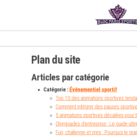
Aller
au
contenu
ST Baseball
Plan du site
Articles par catégorie
Catégorie :
Événementiel sportif
Top 10 des animations sportives tenda
Comment intégrer des pauses sportives
5 animations sportives décalées pour b
Olympiades d’entreprise : Le guide ult
Fun, challenge et rires : Pourquoi le te