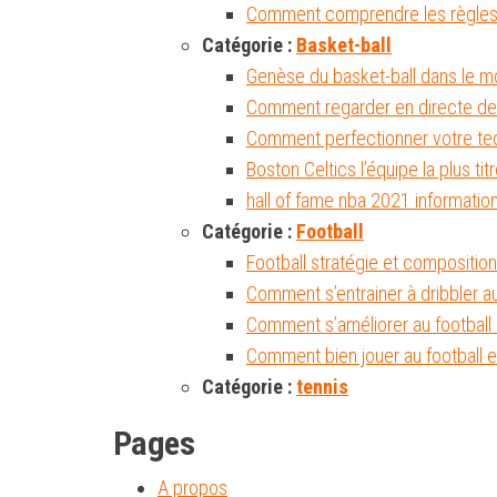
Comment comprendre les règles 
Catégorie :
Basket-ball
Genèse du basket-ball dans le 
Comment regarder en directe de
Comment perfectionner votre tec
Boston Celtics l’équipe la plus tit
hall of fame nba 2021 informatio
Catégorie :
Football
Football stratégie et composition
Comment s’entrainer à dribbler au
Comment s’améliorer au football 
Comment bien jouer au football 
Catégorie :
tennis
Pages
A propos