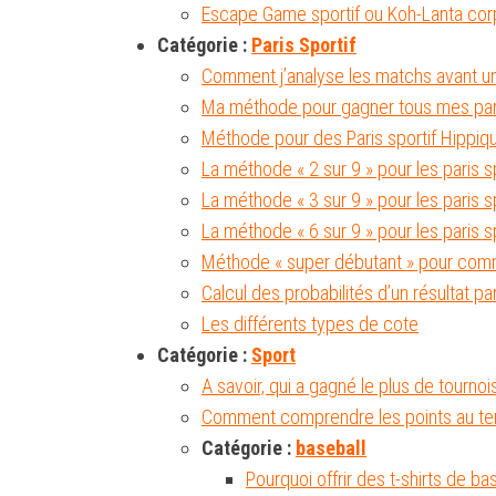
Escape Game sportif ou Koh-Lanta corpo
Catégorie :
Paris Sportif
Comment j’analyse les matchs avant un 
Ma méthode pour gagner tous mes pari
Méthode pour des Paris sportif Hippiq
La méthode « 2 sur 9 » pour les paris s
La méthode « 3 sur 9 » pour les paris s
La méthode « 6 sur 9 » pour les paris s
Méthode « super débutant » pour comm
Calcul des probabilités d’un résultat par
Les différents types de cote
Catégorie :
Sport
A savoir, qui a gagné le plus de tournoi
Comment comprendre les points au te
Catégorie :
baseball
Pourquoi offrir des t-shirts de ba