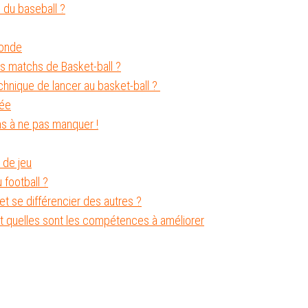
du baseball ?
monde
s matchs de Basket-ball ?
hnique de lancer au basket-ball ?
rée
ns à ne pas manquer !
 de jeu
 football ?
et se différencier des autres ?
et quelles sont les compétences à améliorer