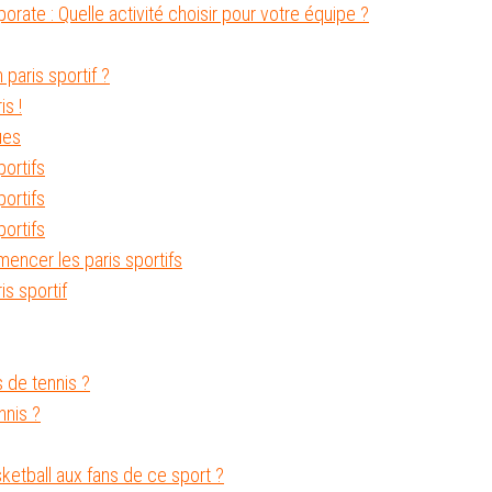
rate : Quelle activité choisir pour votre équipe ?
paris sportif ?
s !
ues
portifs
portifs
portifs
encer les paris sportifs
is sportif
s de tennis ?
nnis ?
sketball aux fans de ce sport ?