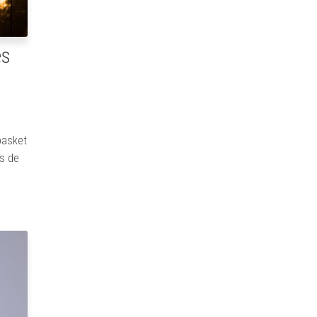
es
basket
es de