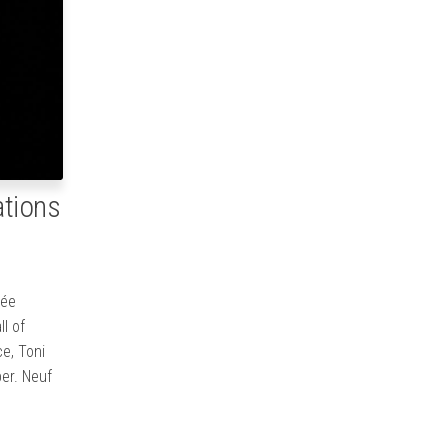
ations
mée
l of
ce, Toni
er. Neuf