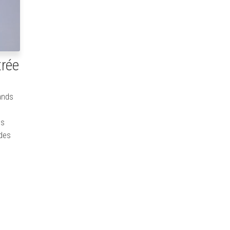
trée
ands
es
 des